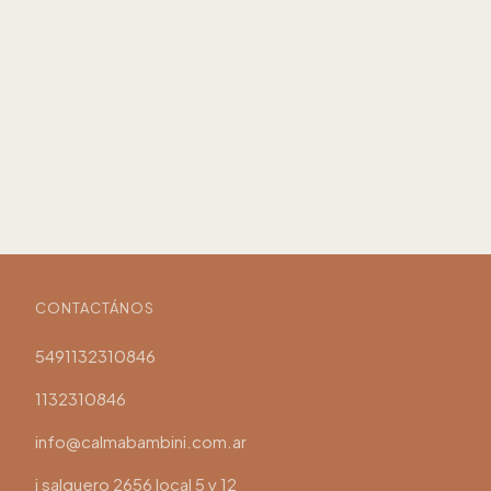
CONTACTÁNOS
5491132310846
1132310846
info@calmabambini.com.ar
j salguero 2656 local 5 y 12