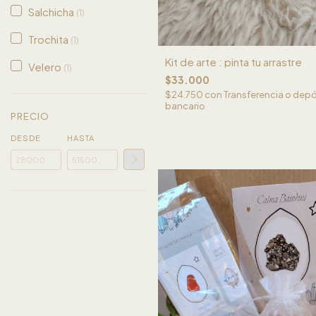
Salchicha
(1)
Trochita
(1)
Kit de arte : pinta tu arrastre
Velero
(1)
$33.000
$24.750
con
Transferencia o depó
bancario
PRECIO
DESDE
HASTA