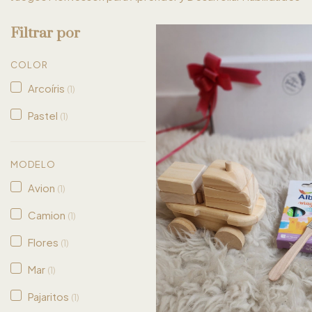
Filtrar por
COLOR
Arcoíris
(1)
Pastel
(1)
MODELO
Avion
(1)
Camion
(1)
Flores
(1)
Mar
(1)
Pajaritos
(1)