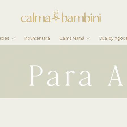
Bebés
Indumentaria
Calma Mamá
Dual by Agos