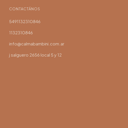
CONTACTÁNOS
5491132310846
1132310846
info@calmabambini.com.ar
j salguero 2656 local 5 y 12