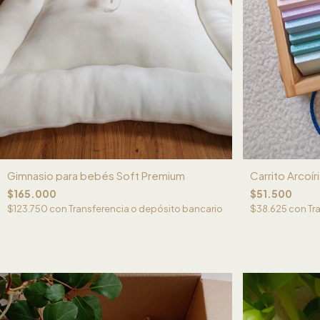
Gimnasio para bebés Soft Premium
Carrito Arcoír
$165.000
$51.500
$123.750
con
Transferencia o depósito bancario
$38.625
con
Tr