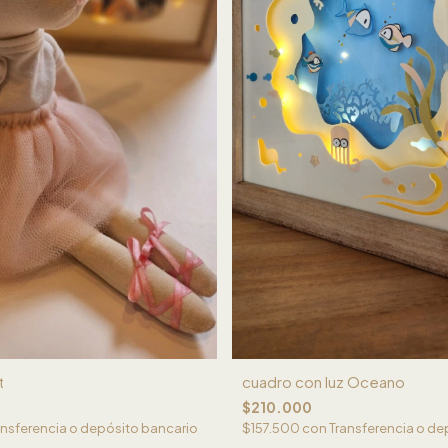
t
cuadro con luz Oceano
$210.000
ansferencia o depósito bancario
$157.500
con
Transferencia o de