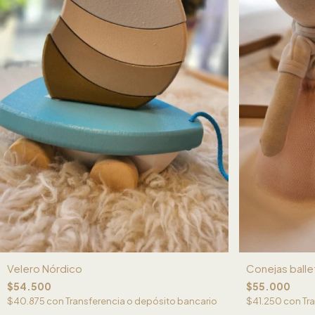
Velero Nórdico
Conejas balle
$54.500
$55.000
$40.875
con
Transferencia o depósito bancario
$41.250
con
Tr