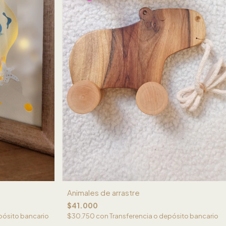
Animales de arrastre
$41.000
pósito bancario
$30.750
con
Transferencia o depósito bancario