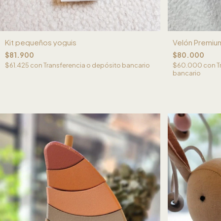
Kit pequeños yoguis
Velón Premiu
$81.900
$80.000
$61.425
con
Transferencia o depósito bancario
$60.000
con
T
bancario