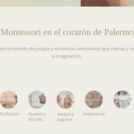
Montessori en el corazón de Palermo
brí un mundo de juegos y estímulos sensoriales que calman y m
la imaginación.
Montessori
Ajuares y
Juegos y
Indumentaria
Kits New
juguetes
Born
Didácticos