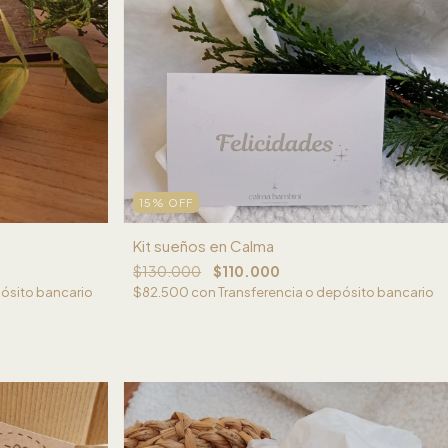
15
%
OFF
Kit sueños en Calma
$130.000
$110.000
pósito bancario
$82.500
con
Transferencia o depósito bancario