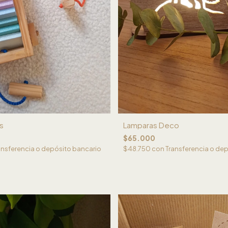
is
Lamparas Deco
$65.000
ansferencia o depósito bancario
$48.750
con
Transferencia o de