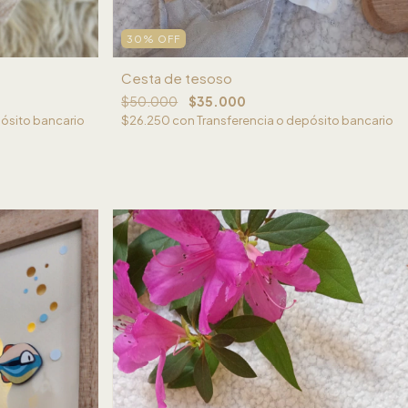
30
%
OFF
Cesta de tesoso
$50.000
$35.000
pósito bancario
$26.250
con
Transferencia o depósito bancario