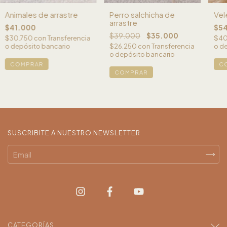
Animales de arrastre
Perro salchicha de
Vel
arrastre
$41.000
$5
$39.000
$35.000
$30.750
con
Transferencia
$40
o depósito bancario
$26.250
con
Transferencia
o d
o depósito bancario
COMPRAR
C
SUSCRIBITE A NUESTRO NEWSLETTER
CATEGORÍAS