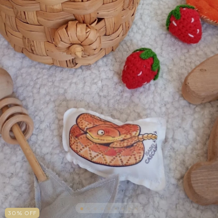
30
%
OFF