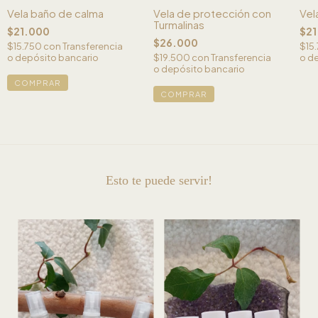
Vela baño de calma
Vela de protección con
Vel
Turmalinas
$21.000
$21
$26.000
$15.750
con
Transferencia
$15
o depósito bancario
$19.500
con
Transferencia
o d
o depósito bancario
Esto te puede servir!